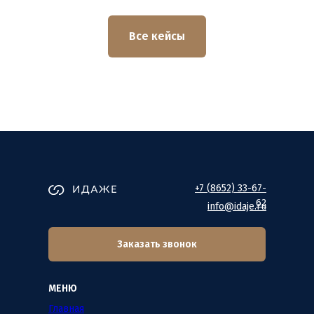
Все кейсы
+7 (8652) 33-67-
62
info@idaje.ru
Заказать звонок
МЕНЮ
Главная