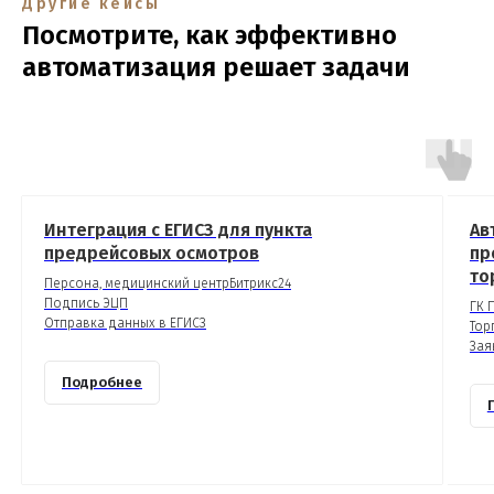
Другие кейсы
Посмотрите, как эффективно
автоматизация решает задачи
Интеграция с ЕГИСЗ для пункта
Ав
предрейсовых осмотров
пр
то
Персона, медицинский центрБитрикс24
Подпись ЭЦП
ГК 
Отправка данных в ЕГИСЗ
Тор
Зая
Подробнее